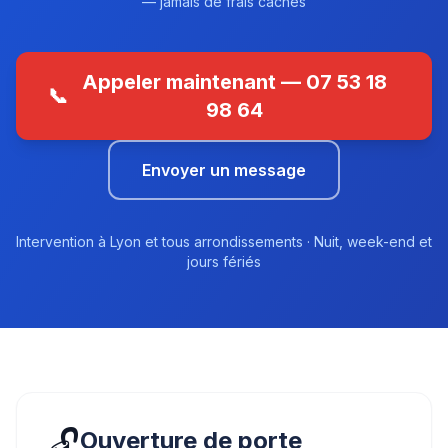
— jamais de frais cachés
Appeler maintenant — 07 53 18
📞
98 64
Envoyer un message
Intervention à Lyon et tous arrondissements · Nuit, week-end et
jours fériés
🔓
Ouverture de porte