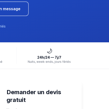
un message
riés
🌙
24h/24 — 7j/7
hé
Nuits, week-ends, jours fériés
Demander un devis
gratuit