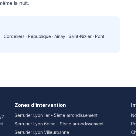
même la nuit.
 · Cordeliers · République · Ainay · Saint-Nizier · Pont
Zones d'intervention
I
Serrurier Lyon
1er - 5ème arrondissement
No
/7.
et
Serrurier Lyon
6ème - 9ème arrondissement
Po
Serrurier Lyon
Villeurbanne
Ch