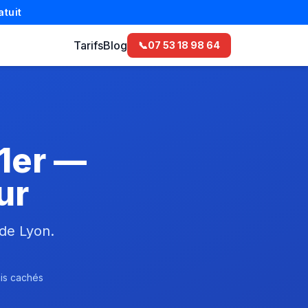
atuit
Tarifs
Blog
📞
07 53 18 98 64
 1er —
ur
 de Lyon.
ais cachés