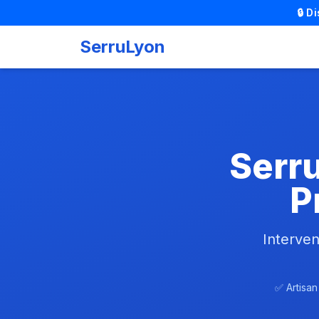
🔒 D
SerruLyon
Serru
P
Interven
✅ Artisan