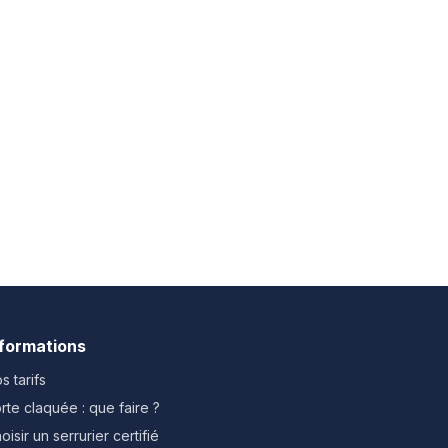
nformations
s tarifs
rte claquée : que faire ?
oisir un serrurier certifié