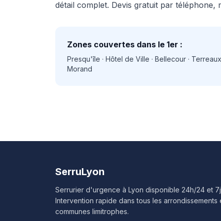
détail complet. Devis gratuit par téléphone, 
Zones couvertes dans le 1er :
Presqu'île · Hôtel de Ville · Bellecour · Terreaux
Morand
SerruLyon
Serrurier d'urgence à Lyon disponible 24h/24 et 7j
Intervention rapide dans tous les arrondissements 
communes limitrophes.