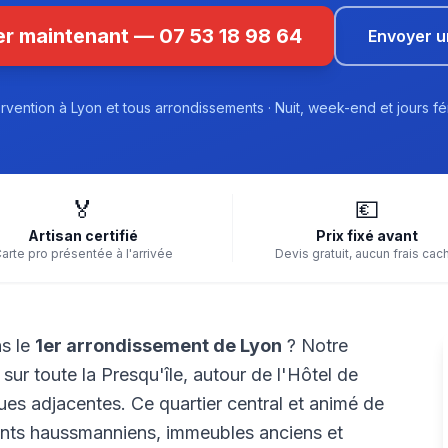
r maintenant — 07 53 18 98 64
Envoyer 
ervention à Lyon et tous arrondissements · Nuit, week-end et jours fé
🏅
💶
Artisan certifié
Prix fixé avant
arte pro présentée à l'arrivée
Devis gratuit, aucun frais cac
ns le
1er arrondissement de Lyon
? Notre
sur toute la Presqu'île, autour de l'Hôtel de
rues adjacentes. Ce quartier central et animé de
ts haussmanniens, immeubles anciens et