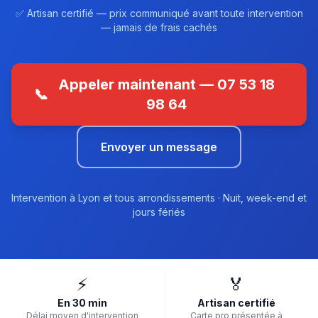
✅ Artisan certifié — prix communiqué avant toute intervention
— jamais de frais cachés
Appeler maintenant — 07 53 18
📞
98 64
Envoyer un message
Intervention à Lyon et tous arrondissements · Nuit, week-end et
jours fériés
⚡
🏅
En 30 min
Artisan certifié
Délai moyen d'intervention
Carte pro présentée à