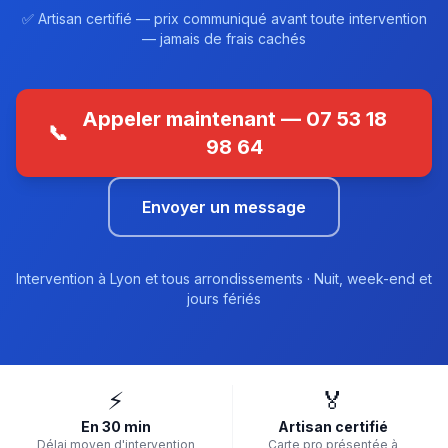
✅ Artisan certifié — prix communiqué avant toute intervention
— jamais de frais cachés
Appeler maintenant — 07 53 18
📞
98 64
Envoyer un message
Intervention à Lyon et tous arrondissements · Nuit, week-end et
jours fériés
⚡
🏅
En 30 min
Artisan certifié
Délai moyen d'intervention
Carte pro présentée à