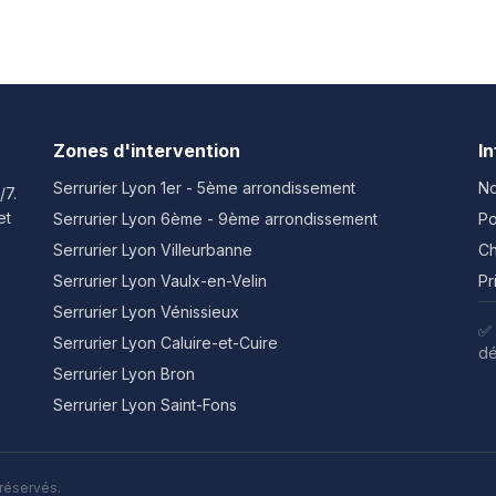
Zones d'intervention
I
Serrurier Lyon
1er - 5ème arrondissement
No
/7.
et
Serrurier Lyon
6ème - 9ème arrondissement
Po
Serrurier Lyon
Villeurbanne
Ch
Serrurier Lyon
Vaulx-en-Velin
Pr
Serrurier Lyon
Vénissieux
✅ 
Serrurier Lyon
Caluire-et-Cuire
dé
Serrurier Lyon
Bron
Serrurier Lyon
Saint-Fons
 réservés.