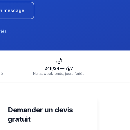
un message
riés
🌙
24h/24 — 7j/7
hé
Nuits, week-ends, jours fériés
Demander un devis
gratuit