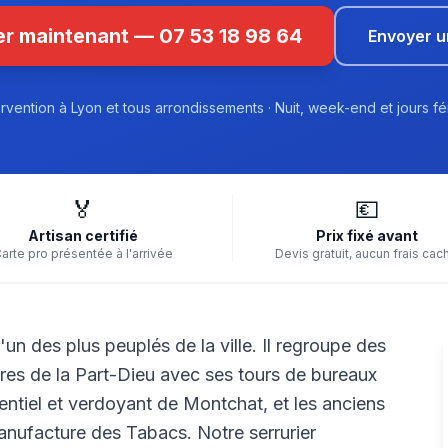
r maintenant — 07 53 18 98 64
Envoyer 
ervention à Lyon et tous arrondissements · Nuit, week-end et jours fé
🏅
💶
Artisan certifié
Prix fixé avant
arte pro présentée à l'arrivée
Devis gratuit, aucun frais cac
l'un des plus peuplés de la ville. Il regroupe des
faires de la Part-Dieu avec ses tours de bureaux
dentiel et verdoyant de Montchat, et les anciens
Manufacture des Tabacs. Notre serrurier