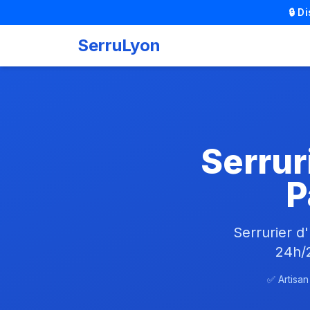
🔒 D
SerruLyon
Serrur
P
Serrurier d
24h/
✅ Artisan