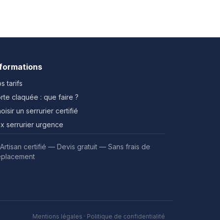
nformations
s tarifs
rte claquée : que faire ?
oisir un serrurier certifié
ix serrurier urgence
Artisan certifié — Devis gratuit — Sans frais de
placement
Mentions légales
·
Politique de confidentialité