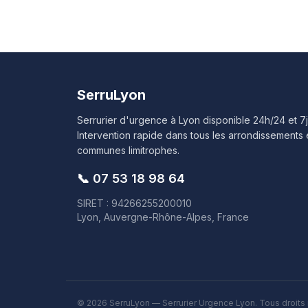
SerruLyon
Serrurier d'urgence à Lyon disponible 24h/24 et 7j
Intervention rapide dans tous les arrondissements 
communes limitrophes.
📞
07 53 18 98 64
SIRET : 94266255200010
Lyon, Auvergne-Rhône-Alpes, France
©
2026
SerruLyon — Serrurier Urgence Lyon. Tous droits