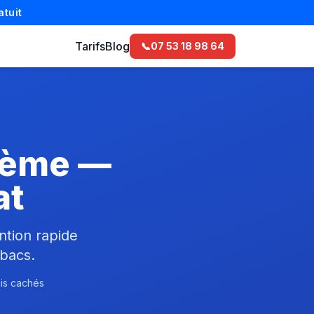
atuit
Tarifs
Blog
📞
07 53 18 98 64
 3ème —
at
ntion rapide
bacs.
ais cachés